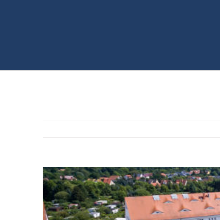
Zeige
grösseres
Bild