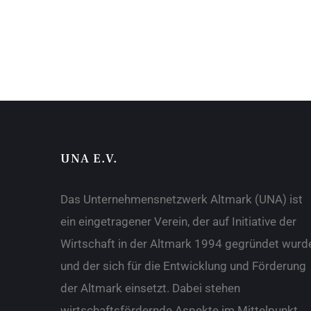
UNA E.V.
Das Unternehmensnetzwerk Altmark (UNA) ist
ein eingetragener Verein, der auf Initiative der
Wirtschaft in der Altmark 1994 gegründet wurd
und der sich für die Entwicklung und Förderung
der Altmark einsetzt. Dabei stehen
wirtschaftsfördernde Aspekte im Mittelpunkt