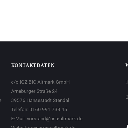
KONTAKTDATEN
c/o IGZ BIC Altmark GmbH
Arneburger Straße 24
e
39576 Hansestadt Stendal
Telefon:
0160 991 738 45
E-Mail:
vorstand@una-altmark.de
Website:
www.una-altmark.de