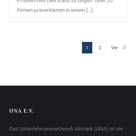
Problemfeld Leerstand zu zeigen. Über 20
Firmen präsentierten in einem [...]
1
2
Vor
UNA E.V.
Das Unternehmensnetzwerk Altmark (UNA) ist ein