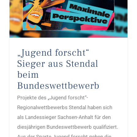
„Jugend forscht“ Sieger aus Stendal beim Bundeswettbewerb
„Jugend forscht“
Sieger aus Stendal
beim
Bundeswettbewerb
Projekte des „Jugend forscht“-
Regionalwettbewerbs Stendal haben sich
als Landessieger Sachsen-Anhalt für den
diesjährigen Bundeswettbewerb qualifiziert.
Aus der Sparte Jugend forscht gehen die