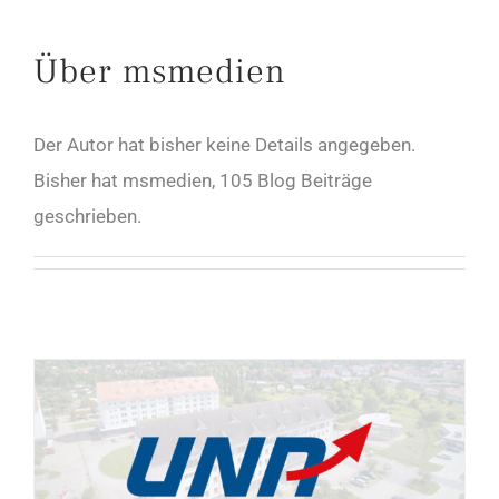
Über
msmedien
Der Autor hat bisher keine Details angegeben.
Bisher hat msmedien, 105 Blog Beiträge
geschrieben.
UNA-Wählerforum am 10.08. zur Landtagswahl