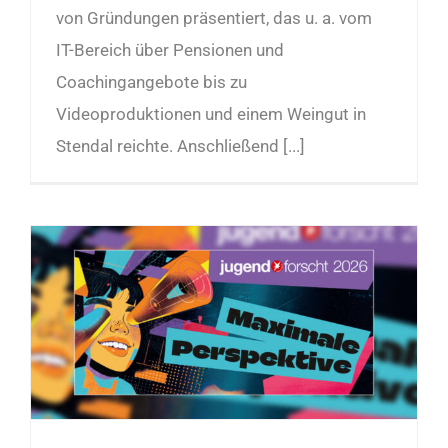
von Gründungen präsentiert, das u. a. vom
IT-Bereich über Pensionen und
Coachingangebote bis zu
Videoproduktionen und einem Weingut in
Stendal reichte. Anschließend [...]
Jugend forscht Regionalwettbewerb Stendal am 26.02.2026