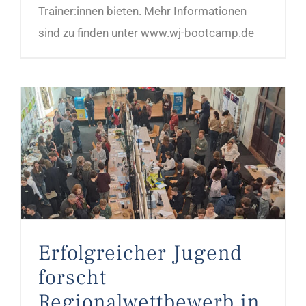
Trainer:innen bieten. Mehr Informationen
sind zu finden unter www.wj-bootcamp.de
Erfolgreicher Jugend forscht Regionalwettbewerb in Stendal 2026
Erfolgreicher Jugend
forscht
Regionalwettbewerb in