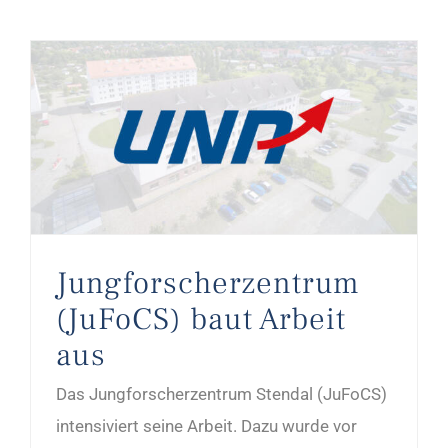
Jungforscherzentrum (JuFoCS) baut Arbeit aus
Jungforscherzentrum
(JuFoCS) baut Arbeit
aus
Das Jungforscherzentrum Stendal (JuFoCS)
intensiviert seine Arbeit. Dazu wurde vor