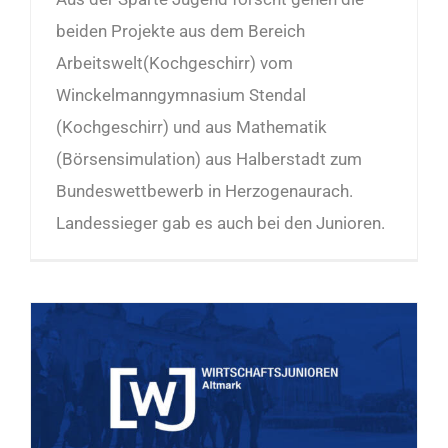
beiden Projekte aus dem Bereich
Arbeitswelt(Kochgeschirr) vom
Winckelmanngymnasium Stendal
(Kochgeschirr) und aus Mathematik
(Börsensimulation) aus Halberstadt zum
Bundeswettbewerb in Herzogenaurach.
Landessieger gab es auch bei den Junioren.
Bootcamp der Wirtschaftsjunioren Altmark