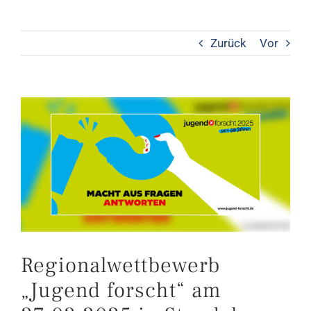
Zurück
Vor
Zeige
grösseres
Bild
Regionalwettbewerb
„Jugend forscht“ am