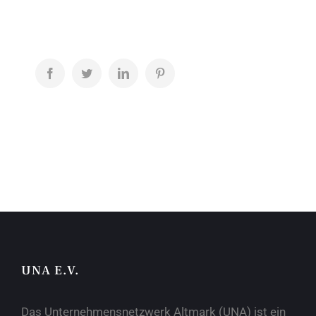
Facebook
Twitter
LinkedIn
Pinterest
UNA E.V.
Das Unternehmensnetzwerk Altmark (UNA) ist ein