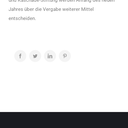
und Kaschade-Stiftung werden Anfang des neuen
Jahres über die Vergabe weiterer Mittel
entscheiden.
Facebook
Twitter
LinkedIn
Pinterest