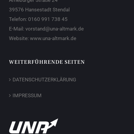
Arneburger Straße 24
39576 Hansestadt Stendal
Telefon:
0160 991 738 45
E-Mail:
vorstand@una-altmark.de
Website:
www.una-altmark.de
WEITERFÜHRENDE SEITEN
DATENSCHUTZERKLÄRUNG
IMPRESSUM