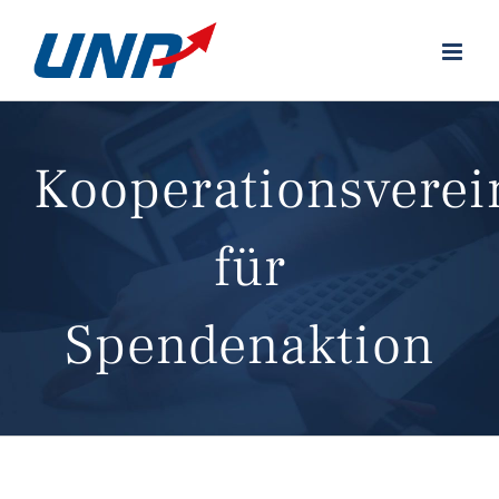
Zum
Inhalt
springen
Kooperationsvere
für
Spendenaktion