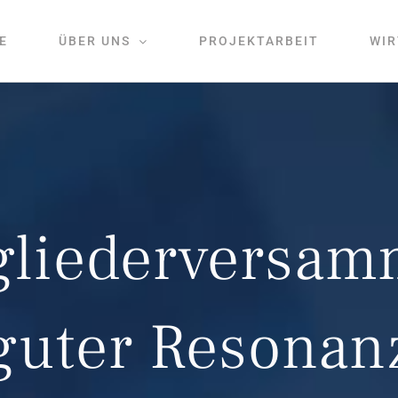
E
ÜBER UNS
PROJEKTARBEIT
WIR
liederversam
guter Resonan