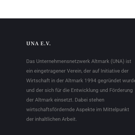
UNA E.V.
Das Unternehmensnetzwerk Altmark (UNA) ist
ein eingetragener Verein, der auf Initiative der
Wirtschaft in der Altmark 1994 gegründet wurd
und der sich für die Entwicklung und Förderung
der Altmark einsetzt. Dabei stehen
wirtschaftsfördernde Aspekte im Mittelpunkt
der inhaltlichen Arbeit.