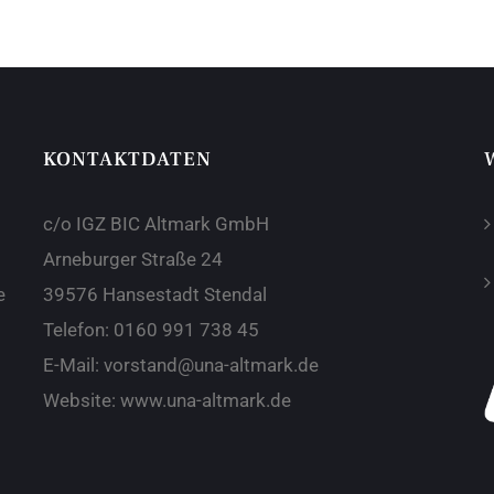
KONTAKTDATEN
c/o IGZ BIC Altmark GmbH
Arneburger Straße 24
e
39576 Hansestadt Stendal
Telefon:
0160 991 738 45
E-Mail:
vorstand@una-altmark.de
Website:
www.una-altmark.de