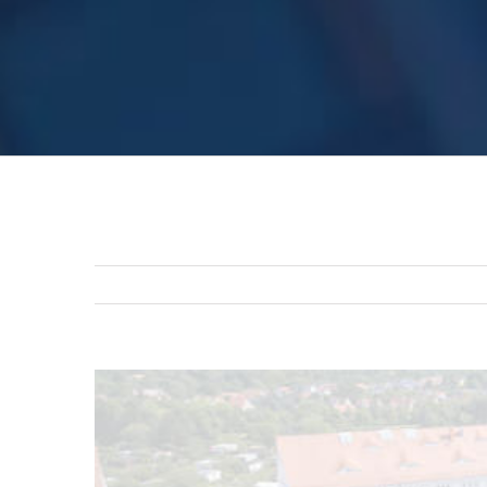
Zeige
grösseres
Bild