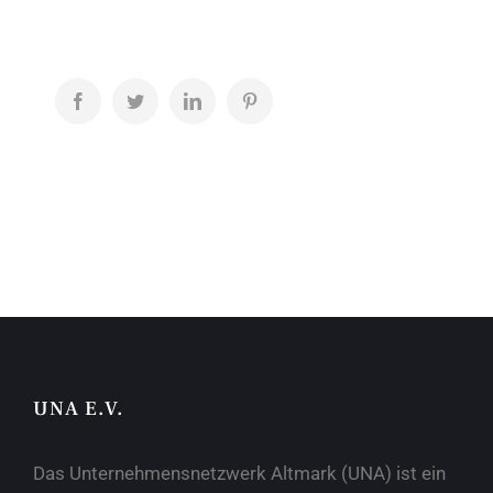
Facebook
Twitter
LinkedIn
Pinterest
UNA E.V.
Das Unternehmensnetzwerk Altmark (UNA) ist ein