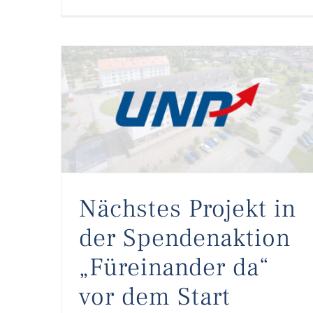
Nächstes Projekt in der Spendenaktion „Füreinander da“ vor dem Start
Nächstes Projekt in
der Spendenaktion
„Füreinander da“
vor dem Start