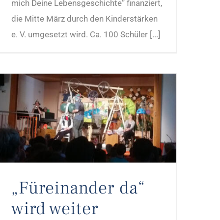
mich Deine Lebensgeschichte“ finanziert,
die Mitte März durch den Kinderstärken
e. V. umgesetzt wird. Ca. 100 Schüler [...]
„Füreinander da“ wird weiter praktiziert
„Füreinander da“
wird weiter