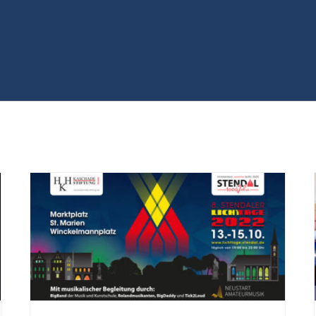
8. Stendaler Lichttage vom 13.-15.10.2022