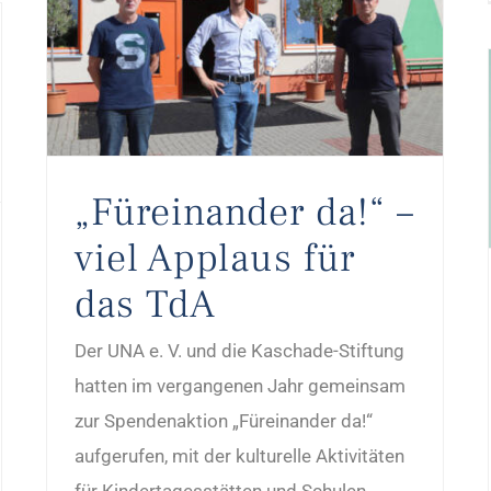
„Füreinander da!“ – viel Applaus für das TdA
„Füreinander da!“ –
viel Applaus für
das TdA
Der UNA e. V. und die Kaschade-Stiftung
hatten im vergangenen Jahr gemeinsam
zur Spendenaktion „Füreinander da!“
aufgerufen, mit der kulturelle Aktivitäten
für Kindertagesstätten und Schulen