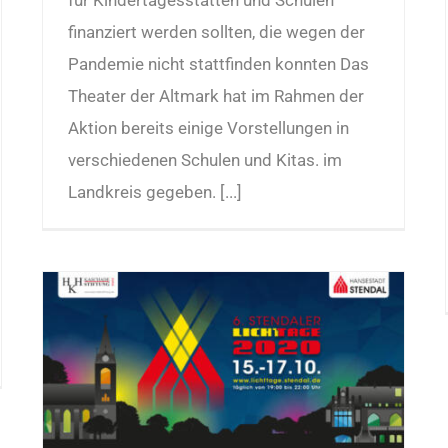
finanziert werden sollten, die wegen der
Pandemie nicht stattfinden konnten Das
Theater der Altmark hat im Rahmen der
Aktion bereits einige Vorstellungen in
verschiedenen Schulen und Kitas. im
Landkreis gegeben. [...]
UNA unterstützt auch in diesem Jahr die Stendaler Lichttage