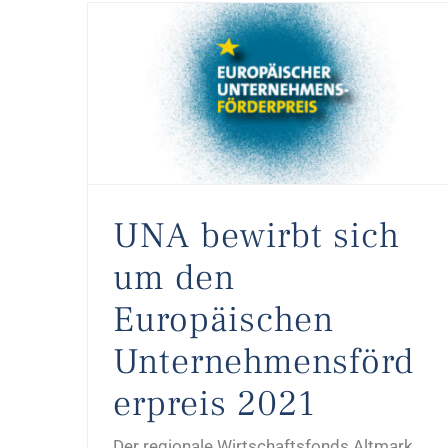
UNA bewirbt sich um den Europäischen Unternehmensförderpreis 2021
UNA bewirbt sich
um den
Europäischen
Unternehmensförd
erpreis 2021
Der regionale Wirtschaftsfonds Altmark