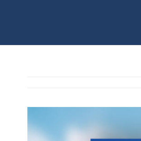
Zeige
grösseres
Bild